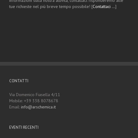
informazioni sulla nostra attività, contattaci: risponderemo alle
tue richieste nel più breve tempo possibile! [
Contattaci …
]
CONTATTI
Via Domenico Fiasella 4/11
Mobile: +39 338 8078678
Email:
info@arschemica.it
EVENTI RECENTI